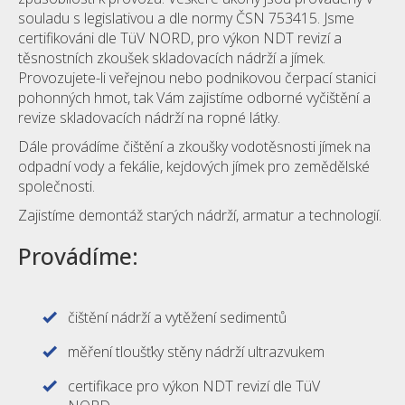
souladu s legislativou a dle normy ČSN 753415. Jsme
certifikováni dle TüV NORD, pro výkon NDT revizí a
těsnostních zkoušek skladovacích nádrží a jímek.
Provozujete-li veřejnou nebo podnikovou čerpací stanici
pohonných hmot, tak Vám zajistíme odborné vyčištění a
revize skladovacích nádrží na ropné látky.
Dále provádíme čištění a zkoušky vodotěsnosti jímek na
odpadní vody a fekálie, kejdových jímek pro zemědělské
společnosti.
Zajistíme demontáž starých nádrží, armatur a technologií.
Provádíme:
čištění nádrží a vytěžení sedimentů
měření tloušťky stěny nádrží ultrazvukem
certifikace pro výkon NDT revizí dle TüV