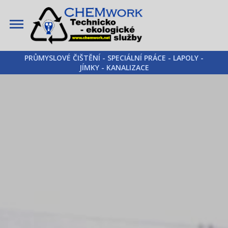
PRŮMYSLOVÉ ČIŠTĚNÍ - SPECIÁLNÍ PRÁCE - LAPOLY -
JÍMKY - KANALIZACE